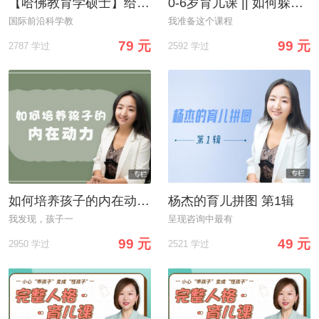
【哈佛教育学硕士】给中国父母的心理育儿指南，养出自律积极、学习高效、社交轻松的孩子
0-6岁育儿课 || 如何躲过育儿的坑
国际前沿科学教
我准备这个课程
79 元
99 元
2787 学过
2592 学过
如何培养孩子的内在动力——从磨蹭拖拉，到自动自发
杨杰的育儿拼图 第1辑
我发现，孩子一
呈现咨询中最有
99 元
49 元
2950 学过
2521 学过