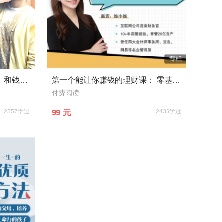
聪明女人的21节理财必修课：和钱做朋友，为你积累财富/ 高品质生活/不迷茫人生
第一个能让你赚钱的理财课： 零基础入门理财，让你从“没钱理财”到“年收益10万”
付费阅读
2357学过
99 元
2435学过