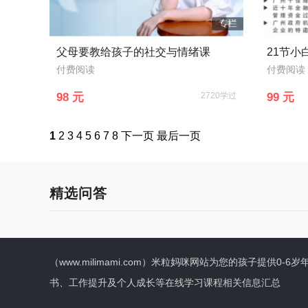
父母要教给孩子的社交与情绪课
付费阅读
付费阅读
98 元
2720学过
99 元
1
2
3
4
5
6
7
8
下一页
最后一页
精选问答
（www.milimami.com）米粒妈咪网站为您的孩子提
书、工作提升及个人成长等在线学习课程相关信息汇总