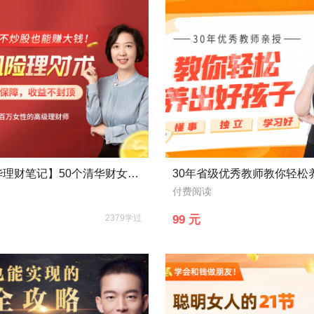
【赠精华理财笔记】50个清华财女的低风险理财大全，每天10分钟，理出一套学区房！
付费阅读
2379学过
99 元