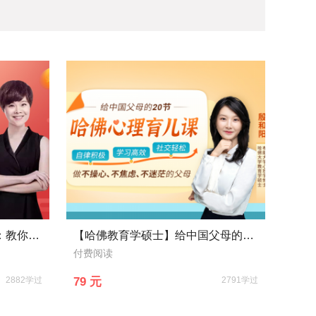
48堂温州女人理财赚钱大全：教你管钱、花钱、赚钱，变身“财女”!
【哈佛教育学硕士】给中国父母的心理育儿指南，养出自律积极、学习高效、社交轻松的孩子
付费阅读
2882学过
79 元
2791学过