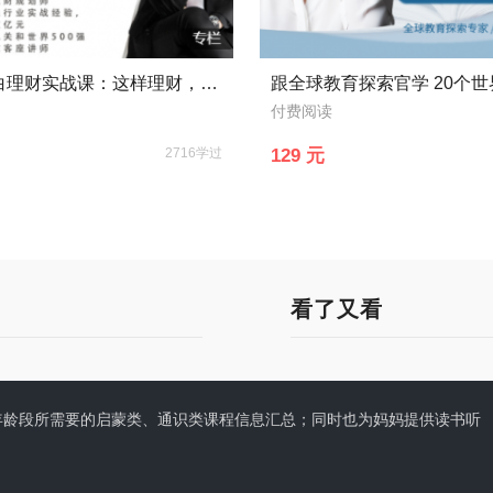
21节小白理财实战课：这样理财，每年能多挣3个月工资
付费阅读
2716学过
129 元
看了又看
供0-6岁年龄段所需要的启蒙类、通识类课程信息汇总；同时也为妈妈提供读书听