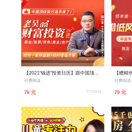
【2021“钱进”投资日历】跟中国顶级投资大佬学理财，28天学会花对钱，用钱生钱
付费阅读
付费阅读
79 元
2776学过
79 元