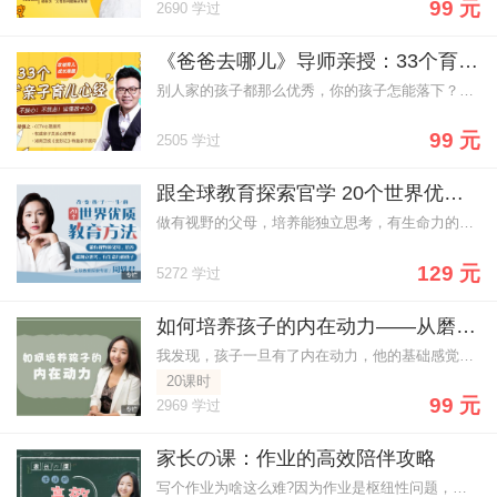
99 元
2690 学过
《爸爸去哪儿》导师亲授：33个育儿心经，当不操心/不焦虑/读懂孩子心的好爸妈
别人家的孩子都那么优秀，你的孩子怎能落下？33个亲子育儿心，当不操心/不焦虑/读懂孩子心的好爸妈
99 元
2505 学过
跟全球教育探索官学 20个世界优质教育方法
做有视野的父母，培养能独立思考，有生命力的孩子
129 元
5272 学过
如何培养孩子的内在动力——从磨蹭拖拉，到自动自发
我发现，孩子一旦有了内在动力，他的基础感觉和对事的感觉都非常好，孩子自动自发地做事，那么，这几乎能扫平家庭教育中所有的问题，对家长来说，几乎是一劳永逸；反过来，如果孩子感觉不好，失去了内在动力，就启动了一个恶性循环的链条：孩子没有自觉性，家长就只能介入管理，于是，亲子摩擦不断，孩子烦躁，父母抓狂，全家人彻底失去了安宁平静的生活
20课时
99 元
2969 学过
家长の课：作业的高效陪伴攻略
写个作业为啥这么难?因为作业是枢纽性问题，处于感觉线和能力线的交叉点上。家长要做的事情，是交还方向盘，给孩子加满油。 而许多家长的做法，却是南辕北辙：通过贴身侵犯，抢夺孩子的方向盘，让孩子失去了自主性和掌控感;通过催促、讲道理、发脾气，给孩子漏油，让孩子失去了动力系统。 针对这个巨大的痛点，我们双管齐下，分别给家长和孩子准备了专属的作业课。家长的课程，让我们回到客观，改善作业的基础和土壤;孩子的课程，提供工具、方法和心法，助孩子一臂之力。 我最大的心愿：作业，不再是亲子关系的杀手，而是学习的助推