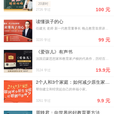
20课时
100 元
2726 学过
读懂孩子的心
任建光 老师 新一代教育董事长 晚点教育首席讲师 青少年素质教育专家 你将获得 影响百万人的教育方法 凝聚20年教育经验，实用的教育理念与方法 性格养成的引导策略 从小养成孩子好习惯，建立自信积极的人格 即学即用的沟通技巧 6个亲子沟通方法，让你不急不吼做最完美父母 学霸高效的提分秘笈 科学高效的学习方法，从根本上提升孩子学习成绩
99 元
3220 学过
《爱弥儿》有声书
法国启蒙思想家和教育家卢梭的代表作，历经百年而不衰的教育精品书籍
19.9元
3124 学过
2个人和3个家庭：如何减少原生家庭对婚姻的影响？
帮你建立和经营起自己的幸福小家。
9.9 元
3261 学过
周轶君：向世界的好教育要方法