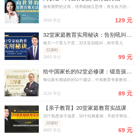
做有视野的父母，培养能独立思考，有生命力的孩子
129 元
3558 学过
32堂家庭教育实用秘诀：告别吼叫-科学育儿
每天一个育儿干货，32天告别吼叫，科学育儿
32课时
99 元
2883 学过
给中国家长的52堂必修课：锻造孩子通往名校的能力和素质
每位家长都该听的52个建议，中美教育专家教你培养全能型孩子
89 元
3124 学过
【亲子教育】20堂家庭教育实战课
20个熟悉亲子场景，50个经典案例，手把手帮你教育好孩子
20课时
69 元
4883 学过