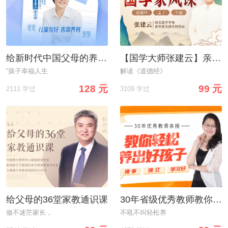
给新时代中国父母的养育方案
【国学大师张建云】亲授：35堂国学家风课，轻松教子
“孩子幸福人生
解读《道德经》
128 元
99 元
2111 学过
3109 学过
给父母的36堂家教通识课
30年省级优秀教师教你轻松养出懂事、独立、学习好的好孩子
做不迷茫家长，
不吼不叫轻松养