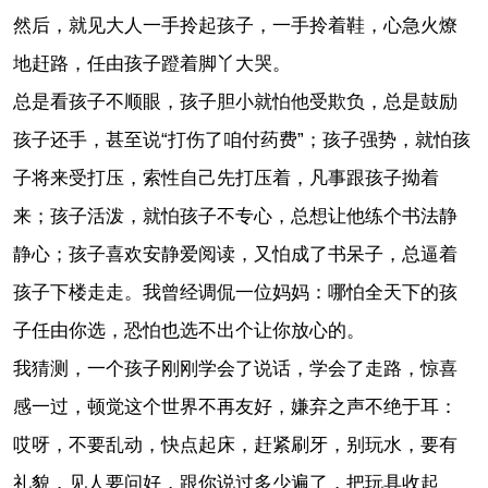
然后，就见大人一手拎起孩子，一手拎着鞋，心急火燎
地赶路，任由孩子蹬着脚丫大哭。
总是看孩子不顺眼，孩子胆小就怕他受欺负，总是鼓励
孩子还手，甚至说“打伤了咱付药费”；孩子强势，就怕孩
子将来受打压，索性自己先打压着，凡事跟孩子拗着
来；孩子活泼，就怕孩子不专心，总想让他练个书法静
静心；孩子喜欢安静爱阅读，又怕成了书呆子，总逼着
孩子下楼走走。我曾经调侃一位妈妈：哪怕全天下的孩
子任由你选，恐怕也选不出个让你放心的。
我猜测，一个孩子刚刚学会了说话，学会了走路，惊喜
感一过，顿觉这个世界不再友好，嫌弃之声不绝于耳：
哎呀，不要乱动，快点起床，赶紧刷牙，别玩水，要有
礼貌，见人要问好，跟你说过多少遍了，把玩具收起