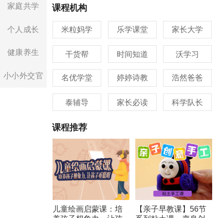
家庭共学
课程机构
个人成长
米粒妈学
乐学课堂
家长大学
健康养生
干货帮
时间知道
沃学习
小小外交官
名优学堂
婷婷诗教
浩然爸爸
泰辅导
家长必读
科学队长
课程推荐
儿童绘画启蒙课：培
【亲子早教课】56节