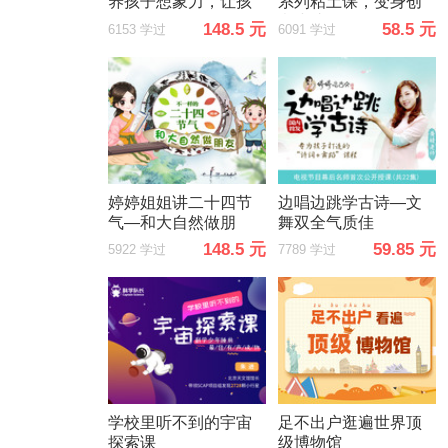
养孩子想象力，让孩
系列粘土课，变身创
子更聪明
意小达人
148.5 元
58.5 元
6153 学过
6091 学过
婷婷姐姐讲二十四节
边唱边跳学古诗—文
气—和大自然做朋
舞双全气质佳
友，神奇的自然大百
148.5 元
59.85 元
5922 学过
7789 学过
科
学校里听不到的宇宙
足不出户逛遍世界顶
探索课
级博物馆