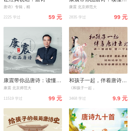
唐诗》专辑，精
康震 北京师范大
59 元
99 元
2225 学过
2835 学过
康震带你品唐诗：读懂唐诗，读懂诗人
和孩子一起，伴着唐诗去旅行
康震 北京师范大
《和孩子一起，
99 元
9.9 元
11519 学过
3468 学过