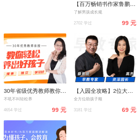
【百万畅销书作家鲁鹏程】教你不吼不叫，科学养育男孩
了解男孩成长规
99 元
2702 学过
30年省级优秀教师教你轻松养出懂事、独立、学习好的好孩子
【入园全攻略】2位大咖一起帮你，送孩子顺利地进幼儿园！
不吼不叫轻松养
全方位助孩子顺
99 元
69 元
4654 学过
3181 学过