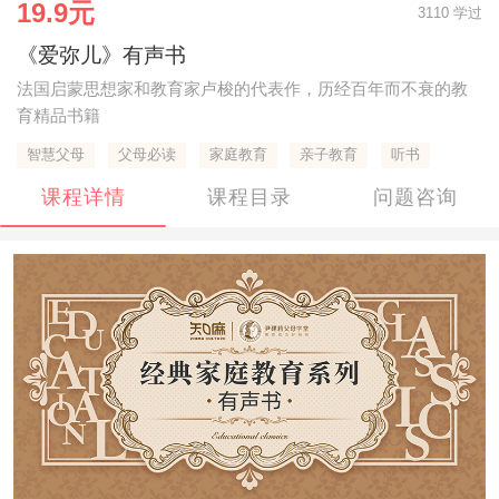
19.9元
3110 学过
《爱弥儿》有声书
法国启蒙思想家和教育家卢梭的代表作，历经百年而不衰的教
育精品书籍
智慧父母
父母必读
家庭教育
亲子教育
听书
课程详情
课程目录
问题咨询