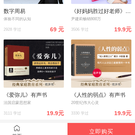
数字周易
《好妈妈胜过好老师》有声书
体验不同的认知
尹建莉畅销800万
69 元
19.9元
2928 学过
3506 学过
《爱弥儿》有声书
《人性的弱点》有声书
法国启蒙思想家
20世纪伟大心灵
19.9元
19.9元
3111 学过
3330 学过
立即购买