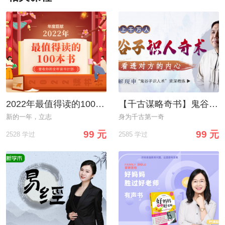
2022年最值得读的100本书
【千古谋略奇书】鬼谷子识人奇术：教你3秒看透一个人，少算计不吃亏
新的一年，立志
身为千古第一奇
99 元
99 元
2528 学过
2585 学过