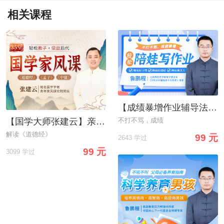
相关课程
【成绩暴增作业辅导法】告别“吼叫式”作业辅导，轻松陪娃写作业
不打不骂，成绩
【国学大师张建云】亲授：35堂国学家风课，轻松教子
解读《道德经》
99 元
2643 学过
99 元
3099 学过