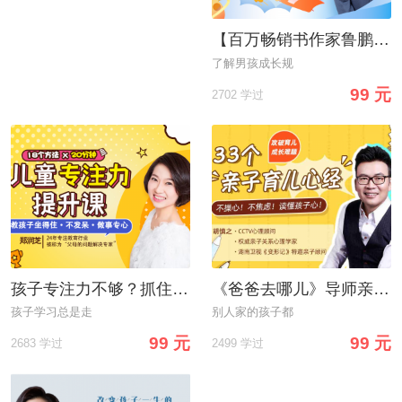
【百万畅销书作家鲁鹏程】教你不吼不叫，科学养育男孩
了解男孩成长规
99 元
2702 学过
孩子专注力不够？抓住黄金纠正期，18堂课轻松打造孩子超强专注力，收获好成绩！
《爸爸去哪儿》导师亲授：33个育儿心经，当不操心/不焦虑/读懂孩子心的好爸妈
孩子学习总是走
别人家的孩子都
99 元
99 元
2683 学过
2499 学过