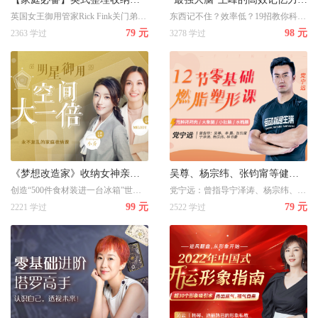
英国女王御用管家Rick Fink关门弟子，曾让1000万人通过网络了提升家居品味，家务省时省力，让你住的更舒心
东西记不住？效率低？19招教你科学提高记忆力
79 元
98 元
2363 学过
3278 学过
《梦想改造家》收纳女神亲授：10大超级整理术，告别凌乱，让你的家越住越大！
吴尊、杨宗纬、张钧甯等健身教练党宁远：12节终极燃脂塑形，练就迷人好身材
创造“500件食材装进一台冰箱”世界纪录，将从衣橱，玄关，卫生间收入
党宁远：曾指导宁泽涛、杨宗纬、张钧甯、林书豪等
99 元
79 元
2221 学过
2522 学过