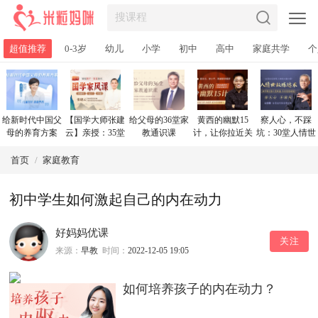
超值推荐
0-3岁
幼儿
小学
初中
高中
家庭共学
个
给新时代中国父
【国学大师张建
给父母的36堂家
黄西的幽默15
察人心，不踩
母的养育方案
云】亲授：35堂
教通识课
计，让你拉近关
坑：30堂人情世
国学家风课，轻
系办成事，处处
故练达课，让你
松教子
受欢迎
大受欢迎不再碰
首页
/
家庭教育
壁
初中学生如何激起自己的内在动力
好妈妈优课
关注
来源：
早教
时间：
2022-12-05 19:05
如何培养孩子的内在动力？