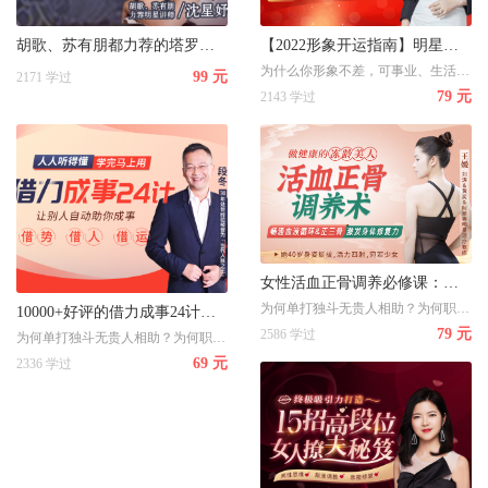
胡歌、苏有朋都力荐的塔罗大师教你如何化被动为主动，逆袭人生！
【2022形象开运指南】明星形象导师揭开“好运密码”，让形象为你的事业/财运/社交开路！
为什么你形象不差，可事业、生活、财运、爱情却并无起色？
99 元
2171 学过
79 元
2143 学过
女性活血正骨调养必修课：从根源上缓解衰老伤痛，重获身体活力
为何单打独斗无贵人相助？为何职场晋升无望？为何经常被小人陷害，10000+好评的借力成事24计：会说话/懂人情/会处事，轻松走捷径搞定所有事！
10000+好评的借力成事24计：会说话/懂人情/会处事，轻松走捷径搞定所有事！
79 元
2586 学过
为何单打独斗无贵人相助？为何职场晋升无望？为何经常被小人陷害，10000+好评的借力成事24计：会说话/懂人情/会处事，轻松走捷径搞定所有事！
69 元
2336 学过