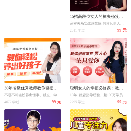
15招高段位女人的撩夫秘笈：从15大阶段+28个场景+169个妙招 打造女人终极吸引力
亲密关系实战派教练-阿苏从男人的【思维逻辑】&【身体本性】打造女人终极吸引力撩夫秘笈
99 元
2511 学过
30年省级优秀教师教你轻松养出懂事、独立、学习好的好孩子
聪明女人的幸福必修课：教你彻底掌控男人心，一生只爱你一人
不吼不叫轻松养出懂事、独立、学习好的好孩子
10年+婚恋指导经验、超100万学员的情感教母，手把手教你秒懂婚姻经营
99 元
99 元
4672 学过
2295 学过