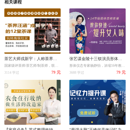
相关课程
茶艺大师戎新宇：人称茶界汪涵，12堂茶课带你玩转社交
张艺谋金陵十三钗演员形体仪态导师：14节极简体态修炼课，让你散发独特女人味
国家级评茶师/茶艺师/制茶师，联合国训练研究所茶文化推广专家
形体仪态专家杨静怡，浓缩16年教学精华，针对中国女性常见形体仪态修炼，让你散发独特女人味
79 元
79 元
3114 学过
3688 学过
【家庭必备】英式整理收纳术：提升家居品味，空间扩大3倍，家务省时省力，让你住的更舒心
“最强大脑”王峰的高效记忆力提升课