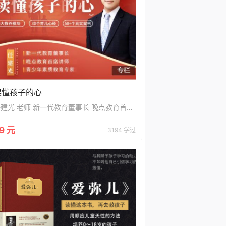
读懂孩子的心
任建光 老师 新一代教育董事长 晚点教育首席讲师 青少年素质教育专家 你将获得 影响百万人的教育方法 凝聚20年教育经验，实用的教育理念与方法 性格养成的引导策略 从小养成孩子好习惯，建立自信积极的人格 即学即用的沟通技巧 6个亲子沟通方法，让你不急不吼做最完美父母 学霸高效的提分秘笈 科学高效的学习方法，从根本上提升孩子学习成绩
9 元
3194 学过