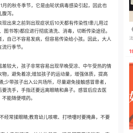
月的秋冬季节，它是由轮状病毒感染引起，因此也
儿腹泻。
出来之前到出现症状后10天都有传染性!患儿用过
、图书等)都应进行彻底清洗、消毒，切断传染途径。
者，自己不容易发病，但容易传染给小孩。因此，大人
在流行季节。
1
差较大，孩子非常容易出现早晚受凉、中午受热的情
衣物，避免着凉;增加孩子的运动量，增强体质，提高
通;少带孩子出入公共场所，尽量避免接触感冒患者，
后要洗手，手指还要远离眼睛和鼻子。感冒后应去医
，不能随便喂药。
经常揉眼睛;教育幼儿咳嗽、打喷嚏时要掩鼻，不要