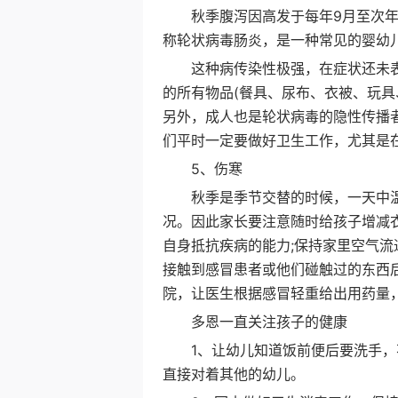
秋季腹泻因高发于每年9月至次年1
称轮状病毒肠炎，是一种常见的婴幼
这种病传染性极强，在症状还未表现
的所有物品(餐具、尿布、衣被、玩具
另外，成人也是轮状病毒的隐性传播
们平时一定要做好卫生工作，尤其是
5、伤寒
秋季是季节交替的时候，一天中温
况。因此家长要注意随时给孩子增减
自身抵抗疾病的能力;保持家里空气流
接触到感冒患者或他们碰触过的东西
院，让医生根据感冒轻重给出用药量
多恩一直关注孩子的健康
1、让幼儿知道饭前便后要洗手，不
直接对着其他的幼儿。