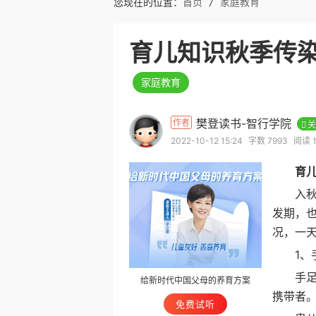
您现在的位置：
首页
/
家庭教育
育儿知识秋季传
家庭教育
樊登读书-智行学院
作者
关
2022-10-12 15:24
字数 7993
阅读 1
育
入秋后
发期，
况，一
1、手
手足口
给新时代中国父母的养育方案
携带者
免费试听