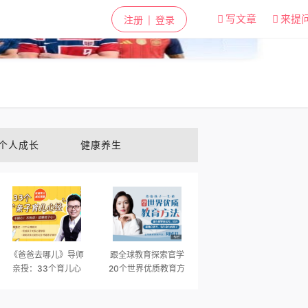
✕
写文章
来提
注册
登录
|
个人成长
健康养生
《爸爸去哪儿》导师
跟全球教育探索官学
亲授：33个育儿心
20个世界优质教育方
经，当不操心/不焦虑/
法
读懂孩子心的好爸妈