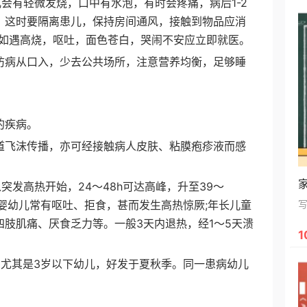
有轻微发烧，口中有水泡，有时会疼痛，病后1-2
。这时要隔离患儿，保持房间通风，接触到物品应消
，如遇高烧，呕吐，面色苍白，哭闹不安应立即就医。
病从口入，少去公共场所，注意营养均衡，足够睡
的疾病。
飞沫传播，亦可经接触病人皮肤、粘膜疱疹液而感
发高热开始，24～48h可达高峰，升至39～
婴幼儿常有呕吐、拒食，甚而发生高热惊厥;年长儿童
肢肌痛、厌食乏力等。一般3天内退热，经1～5天溃
1
其是3岁以下幼儿，好发于夏秋季。同一患病幼儿