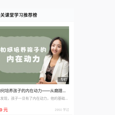
相关课堂学习推荐榜
如何培养孩子的内在动力——从磨蹭拖拉，到自动自发
我发现，孩子一旦有了内在动力，他的基础感觉和对事的感觉都非常好，孩子自动自发地做事，那么，这几乎能扫平家庭教育中所有的问题，对家长来说，几乎是一劳永逸；反过来，如果孩子感觉不好，失去了内在动力，就启动了一个恶性循环的链条：孩子没有自觉性，家长就只能介入管理，于是，亲子摩擦不断，孩子烦躁，父母抓狂，全家人彻底失去了安宁平静的生活
9 元
2950 学过