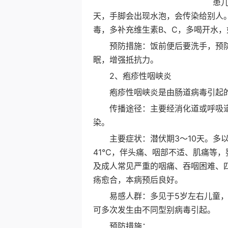
患儿会
天，手脚会出现水泡，会传染给别人
毒，多补充维生素B、C，多喝开水
预防措施：饭前便后要洗手，预防
眠，增强抵抗力。
2、疱疹性咽峡炎
疱疹性咽峡炎是由肠道病毒引起
传播途径：主要经消化道或呼吸道
染。
主要症状：潜伏期3～10天。多以突
41℃，伴头痛、咽部不适、肌痛等，
及成人常见严重的咽痛、吞咽困难、四
疡愈合，本病预后良好。
易感人群：多见于5岁左右儿童，尤
可多次发生由不同型别病毒引起。
预防措施：