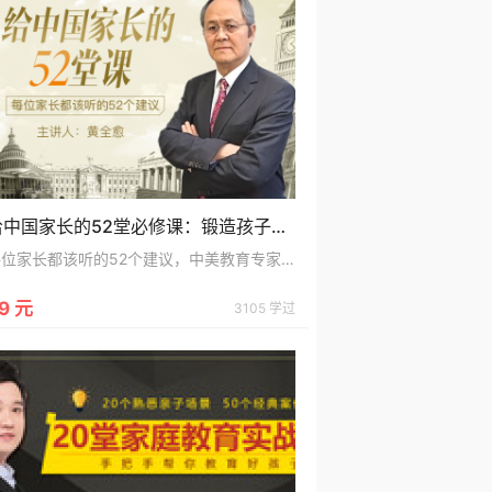
给中国家长的52堂必修课：锻造孩子通往名校的能力和素质
每位家长都该听的52个建议，中美教育专家教你培养全能型孩子
9 元
3105 学过