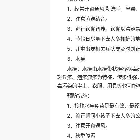
1、经常开窗通风;勤洗手，早晨、
2、注意劳逸结合。
3、进行饮食调养，饮食以清淡易
4、节假日尽量不去人多拥挤的地
5、儿童出现相关症状要及时到正
3、水痘
水痘：水痘由水痘带状疱疹病毒感
斑丘疹、疱疹痂疹为特征，传染性强
毒污染的尘土、衣服、用具等也可能
预防措施：
1、接种水痘疫苗是最有效、最经
2、流行期间小孩子不去人多的公
3、注意开窗通风。
4、秋季腹泻