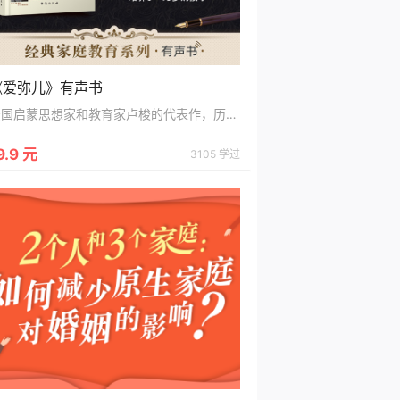
《爱弥儿》有声书
法国启蒙思想家和教育家卢梭的代表作，历经百年而不衰的教育精品书籍
9.9 元
3105 学过