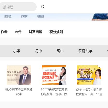
作者
公告
财富商城
积分规则
小学
初中
高中
家庭共学
给父母的36堂家教通
30年省级优秀教师教
孩子专注力不够？抓
识课
你轻松养出懂事、独
住黄金纠正期，18堂
立、学习好的好孩子
课轻松打造孩子超强
专注力，收获好成