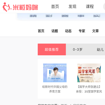
首页
发现
课程
首页
话题
动态
专家
文章
超值推荐
0-3岁
幼儿
给新时代中国父母的
【国学大师张建云】
养育方案
亲授：35堂国学家风
课，轻松教子