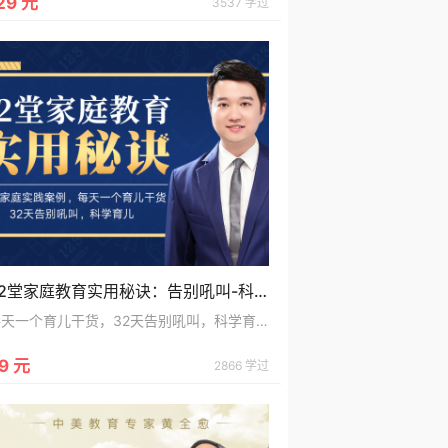
29 元
3537 学过
32堂家庭教育实用秘诀：告别吼叫-科学育儿
每天一个育儿干货，32天告别吼叫，科学育儿
9 元
2866 学过