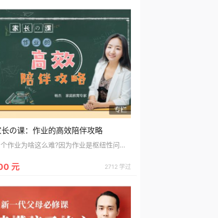
家长の课：作业的高效陪伴攻略
写个作业为啥这么难?因为作业是枢纽性问题，处于感觉线和能力线的交叉点上。家长要做的事情，是交还方向盘，给孩子加满油。 而许多家长的做法，却是南辕北辙：通过贴身侵犯，抢夺孩子的方向盘，让孩子失去了自主性和掌控感;通过催促、讲道理、发脾气，给孩子漏油，让孩子失去了动力系统。 针对这个巨大的痛点，我们双管齐下，分别给家长和孩子准备了专属的作业课。家长的课程，让我们回到客观，改善作业的基础和土壤;孩子的课程，提供工具、方法和心法，助孩子一臂之力。 我最大的心愿：作业，不再是亲子关系的杀手，而是学习的助推
00 元
2712 学过