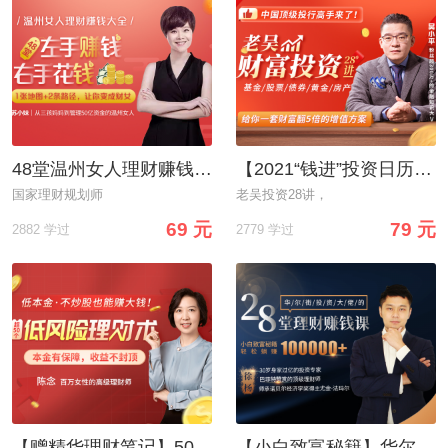
48堂温州女人理财赚钱大全：教你管钱、花钱、赚钱，变身“财女”!
【2021“钱进”投资日历】跟中国顶级投资大佬学理财，28天学会花对钱，用钱生钱
国家理财规划师
老吴投资28讲，
69 元
79 元
2882 学过
2779 学过
【赠精华理财笔记】50个清华财女的低风险理财大全，每天10分钟，理出一套学区房！
【小白致富秘籍】华尔街投资大佬的28堂理财赚钱课