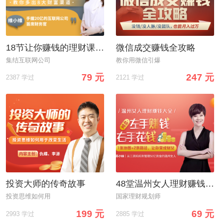
18节让你赚钱的理财课：让你从“没钱理财”到“年收益10万”
微信成交赚钱全攻略
集结互联网公司
教你用微信引爆
79 元
247 元
2387 学过
2121 学过
投资大师的传奇故事
48堂温州女人理财赚钱大全：教你管钱、花钱、赚钱，变身“财女”!
投资思维如何用
国家理财规划师
199 元
69 元
2993 学过
2885 学过