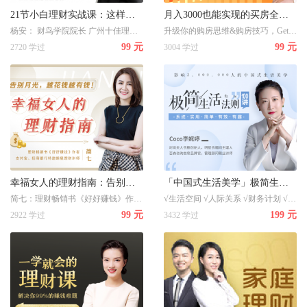
21节小白理财实战课：这样理财，每年能多挣3个月工资
月入3000也能实现的买房全攻略：18堂课手把手教你轻松筹到钱，买对人生第一套房
杨安： 财鸟学院院长 广州十佳理财规划师 近十年金融行业实战经验 管理资产过亿元
升级你的购房思维&购房技巧，Get最实用的房产投资策略，一套普通人也适用的买房攻略，从0-1房产投资践行者，每年固定买入一套房，在桃桃老师的指导下，上万名学员都实现了财富自由。
99 元
99 元
2720 学过
3004 学过
幸福女人的理财指南：告别月光，越花钱越有钱！
「中国式生活美学」极简生活法则100讲
简七：理财畅销书《好好赚钱》作者、支付宝、招商银行特邀明星理财讲师
√生活空间 √人际关系 √财务计划 √时间管理 √个人成长
99 元
199 元
2922 学过
3432 学过