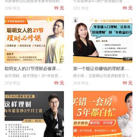
30岁身价过亿的投资专家带你轻松躺赚100000+
子安老师|从0-1房产投资践行者，五年间资产翻100倍，带您打破财富天花板，月入5000也能实现的买房全攻略，手把手教你买对人生第一套房
99 元
99 元
2260 学过
2321 学过
聪明女人的21节理财必修课：和钱做朋友，为你积累财富/ 高品质生活/不迷茫人生
第一个能让你赚钱的理财课： 零基础入门理财，让你从“没钱理财”到“年收益10万”
你不理财、财不理你！20+年投资理财实战的理财专家曾鹏宇，为你讲述聪明女人的21节理财必修课：和钱做朋友，为你积累财富/ 高品质生活/不迷茫人生
维小维： 互联网公司首席财务官 10+年高管经验，掌管20亿资产 曾任四大会计师事务所、宝洁、网易等名企管理层
99 元
99 元
2359 学过
2438 学过