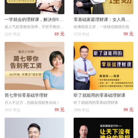
一学就会的理财课，解决你99%的赚钱难题
零基础家庭理财课：女人再懒，也要把家里的钱管好
超人气投资教练张殚，手把手教你财富增值
哈佛精英主讲，一块钱也能钱生钱
69 元
99 元
3241 学过
5720 学过
简七带你零基础学理财
听了就能用的零基础理财课
月入不过万，也能实现财务自由！
听了就能用的零基础理财课
99 元
99 元
3031 学过
2986 学过