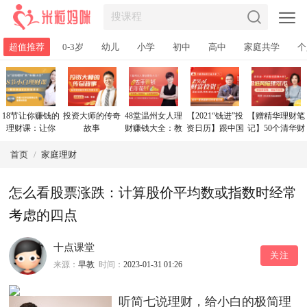
超值推荐
0-3岁
幼儿
小学
初中
高中
家庭共学
个
18节让你赚钱的
投资大师的传奇
48堂温州女人理
【2021“钱进”投
【赠精华理财笔
理财课：让你
故事
财赚钱大全：教
资日历】跟中国
记】50个清华财
从“没钱理
你管钱、花钱、
顶级投资大佬学
女的低风险理财
财”到“年收益10
赚钱，变身“财
理财，28天学会
大全，每天10分
首页
/
家庭理财
万”
女”!
花对钱，用钱生
钟，理出一套学
钱
区房！
怎么看股票涨跌：计算股价平均数或指数时经常
考虑的四点
十点课堂
关注
来源：
早教
时间：
2023-01-31 01:26
听简七说理财，给小白的极简理