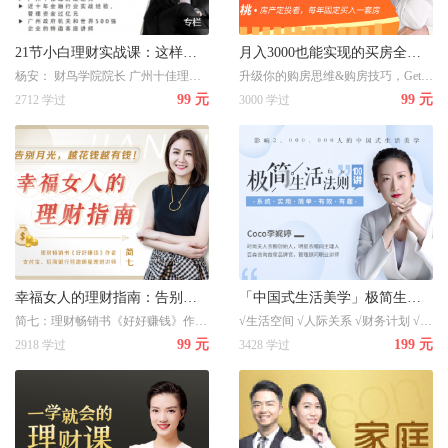
21节小白理财实战课：这样理财，每年能多挣3个月工资
月入3000也能实现的买房全攻略：18堂课手把手教你轻松筹到钱，买对人生第一套房
杨安： 财鸟学院院长 广州十佳理财规划师 近十年金融行业实战经验 管理资产过亿元
升级你的购房思维&购房技巧，Get最实用的房产投资策略，一套普通人也适用的买房攻略，从0-1房产投资践行者，每年固定买入一套房，在桃桃老师的指导下，上万名学员都实现了财富自由。
99 元
99 元
2712 学过
3000 学过
幸福女人的理财指南：告别月光，越花钱越有钱！
「中国式生活美学」极简生活法则100讲
简七：理财畅销书《好好赚钱》作者、支付宝、招商银行特邀明星理财讲师
√生活空间 √人际关系 √财务计划 √时间管理 √个人成长
99 元
199 元
2918 学过
3428 学过