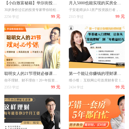
【小白致富秘籍】华尔街投资大佬的28堂理财赚钱课
月入5000也能实现的买房全攻略，手把手教你买对人生第一套房
30岁身价过亿的投资专家带你轻松躺赚100000+
子安老师|从0-1房产投资践行者，五年间资产翻100倍，带您打破财富天花板，月入5000也能实现的买房全攻略，手把手教你买对人生第一套房
99 元
99 元
2256 学过
2315 学过
聪明女人的21节理财必修课：和钱做朋友，为你积累财富/ 高品质生活/不迷茫人生
第一个能让你赚钱的理财课： 零基础入门理财，让你从“没钱理财”到“年收益10万”
你不理财、财不理你！20+年投资理财实战的理财专家曾鹏宇，为你讲述聪明女人的21节理财必修课：和钱做朋友，为你积累财富/ 高品质生活/不迷茫人生
维小维： 互联网公司首席财务官 10+年高管经验，掌管20亿资产 曾任四大会计师事务所、宝洁、网易等名企管理层
99 元
99 元
2353 学过
2434 学过