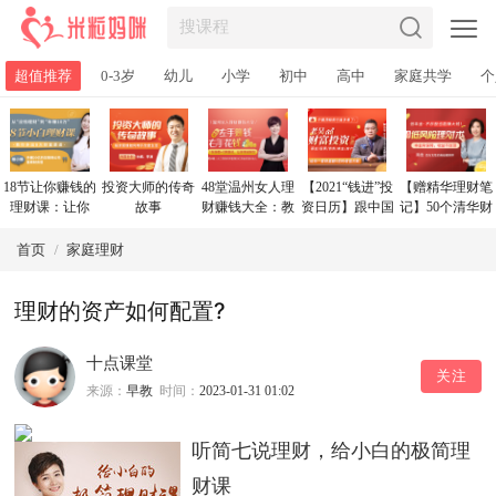
超值推荐
0-3岁
幼儿
小学
初中
高中
家庭共学
个
18节让你赚钱的
投资大师的传奇
48堂温州女人理
【2021“钱进”投
【赠精华理财笔
理财课：让你
故事
财赚钱大全：教
资日历】跟中国
记】50个清华财
从“没钱理
你管钱、花钱、
顶级投资大佬学
女的低风险理财
财”到“年收益10
赚钱，变身“财
理财，28天学会
大全，每天10分
首页
/
家庭理财
万”
女”!
花对钱，用钱生
钟，理出一套学
钱
区房！
理财的资产如何配置?
十点课堂
关注
来源：
早教
时间：
2023-01-31 01:02
听简七说理财，给小白的极简理
财课