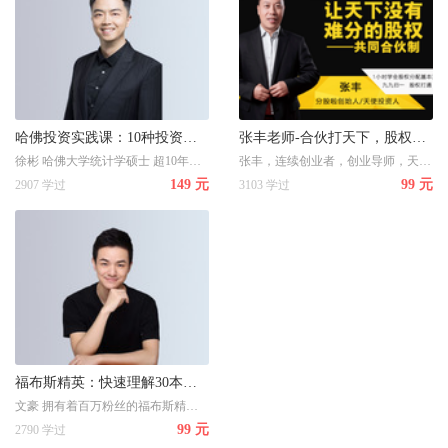
哈佛投资实践课：10种投资实战策略
张丰老师-合伙打天下，股权定江山之《股权合伙制》
徐彬 哈佛大学统计学硕士 超10年投资经验，参与投资项目总计超50亿美元
张丰，连续创业者，创业导师，天使投资人
149 元
99 元
2907 学过
3103 学过
福布斯精英：快速理解30本理财书，拥有实用投资思维
文豪 拥有着百万粉丝的福布斯精英带你30天读完30本书，速学实用的投资思维（股票、房产、基金、经济金融）
99 元
2790 学过