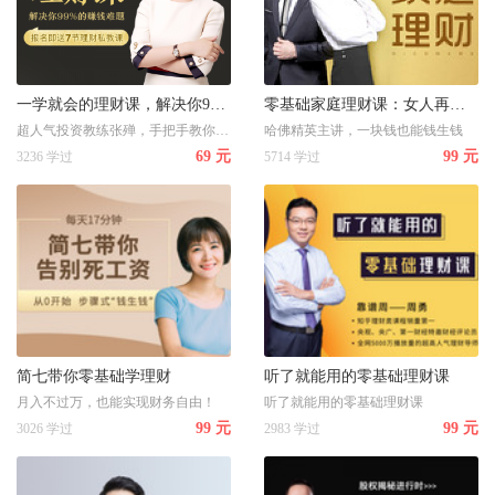
一学就会的理财课，解决你99%的赚钱难题
零基础家庭理财课：女人再懒，也要把家里的钱管好
超人气投资教练张殚，手把手教你财富增值
哈佛精英主讲，一块钱也能钱生钱
69 元
99 元
3236 学过
5714 学过
简七带你零基础学理财
听了就能用的零基础理财课
月入不过万，也能实现财务自由！
听了就能用的零基础理财课
99 元
99 元
3026 学过
2983 学过