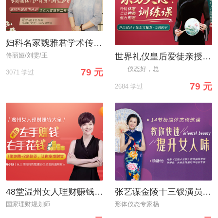
妇科名家魏雅君学术传承人：中医女科全说，美颜体+护宫巢+调脏腑，让你绽放第二春
佟丽娅/刘雯/王
世界礼仪皇后爱徒亲授：东方美态训练课，让你养出过目不忘魅力，美到80岁
仪态好，总
79 元
3071 学过
79 元
2684 学过
48堂温州女人理财赚钱大全：教你管钱、花钱、赚钱，变身“财女”!
张艺谋金陵十三钗演员形体仪态导师：14节极简体态修炼课，让你散发独特女人味
国家理财规划师
形体仪态专家杨