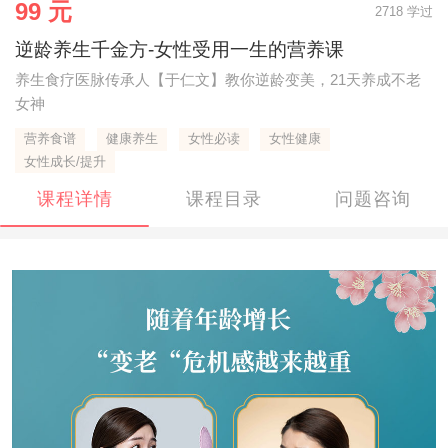
99 元
2718 学过
逆龄养生千金方-女性受用一生的营养课
养生食疗医脉传承人【于仁文】教你逆龄变美，21天养成不老
女神
营养食谱
健康养生
女性必读
女性健康
女性成长/提升
课程详情
课程目录
问题咨询