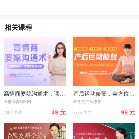
相关课程
高情商婆媳沟通术，读懂婆婆心，掌握家庭主动权
产后运动修复，全方位还原少女体态！
高情商婆媳相处
科学的产后修复
49 元
99 元
2304 学过
2775 学过