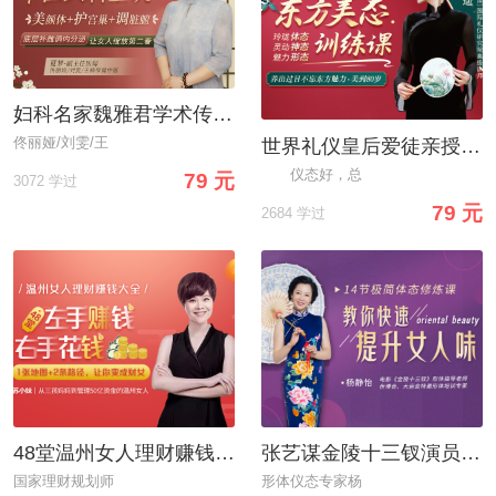
妇科名家魏雅君学术传承人：中医女科全说，美颜体+护宫巢+调脏腑，让你绽放第二春
佟丽娅/刘雯/王
世界礼仪皇后爱徒亲授：东方美态训练课，让你养出过目不忘魅力，美到80岁
仪态好，总
79 元
3072 学过
79 元
2684 学过
48堂温州女人理财赚钱大全：教你管钱、花钱、赚钱，变身“财女”!
张艺谋金陵十三钗演员形体仪态导师：14节极简体态修炼课，让你散发独特女人味
国家理财规划师
形体仪态专家杨