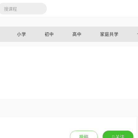
作者
公告
财富商城
积分规则
小学
初中
高中
家庭共学
投稿
关注