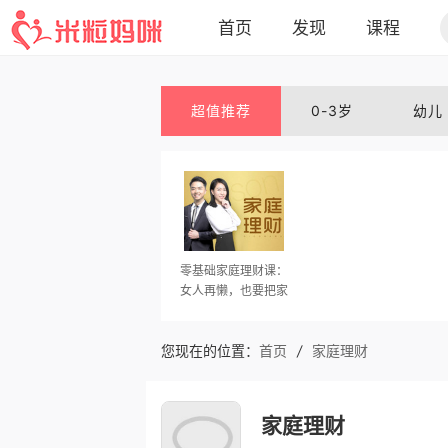
首页
发现
课程
首页
话题
动态
专家
文章
超值推荐
0-3岁
幼儿
零基础家庭理财课：
女人再懒，也要把家
里的钱管好
您现在的位置：
首页
/
家庭理财
家庭理财