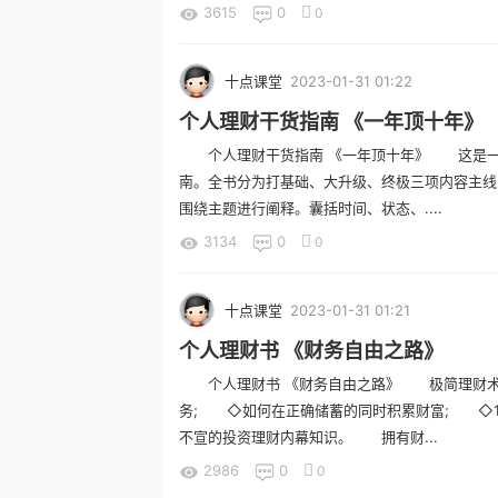
3615
0
0
十点课堂
2023-01-31 01:22
个人理财干货指南 《一年顶十年》
个人理财干货指南 《一年顶十年》 这是一
南。全书分为打基础、大升级、终极三项内容主线，
围绕主题进行阐释。囊括时间、状态、....
3134
0
0
十点课堂
2023-01-31 01:21
个人理财书 《财务自由之路》
个人理财书 《财务自由之路》 极简理财术
务; ◇如何在正确储蓄的同时积累财富; ◇1
不宣的投资理财内幕知识。 拥有财...
2986
0
0