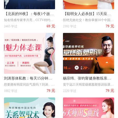
【北辰的99夜】：每夜1个故事+1个良方，教你掌握情感事业主动权，做幸福自信的女人
【聪明女人必杀技】15天应酬式社交 引爆你的影响力
知名情感专家李月亮，CCTV特约心理专家青音，《不完美，才美》
拒绝无效社交！教你掌握16个中国式应酬社交技巧，30+条实用应酬式社交
69 元
79 元
2465 学过
2392 学过
刘涛形体私教：每天15分钟，360°锻造魅力体态，让你美到骨子里
杨宗纬、张钧甯健身教练亲授，21天练出好身材
想要拥有明星同款气质吗？刘涛、黄奕、母其弥雅等明星瑜伽私教
党宁远21天明星级燃脂塑形训练课，动作演示+教练带练
79 元
79 元
1882 学过
2220 学过