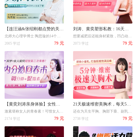
【连汪涵&张绍刚都点赞的关系导师】陶思璇给中国女性的关系14计，让你“驾驭”关系办成事
刘涛、黄奕塑形私教：16天带你瘦出S曲线，重获紧致凹凸身材！
北师大心理学博士 陶思璇的14个关系心理模型，掌握内在关系模型
想要减肥后还能身材紧致，凹凸动人，你需要一套科学全面的塑形
79 元
79 元
2005 学过
2073 学过
【黄奕刘涛亲身体验】女性内分泌回春必修课，每天5分钟，让身体回归20岁
21天极速维密美胸术，每天5分钟，徒手练出挺翘饱满双峰
激素堪称女人的青春素！可惜女人一过30岁，内分泌功能衰退，【黄奕刘涛亲身体验】女性内分泌回春必修课，每天5分钟，让身体回归20岁
还在为天生平胸、胸部下垂、副乳外扩等烦恼吗？关琪老师为你揭密21天极速维密美胸术，每天5分钟，徒手练出挺翘饱满双峰
79 元
79 元
2174 学过
2738 学过