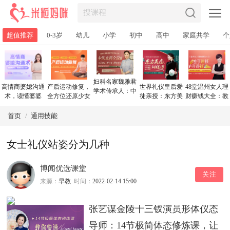
超值推荐
0-3岁
幼儿
小学
初中
高中
家庭共学
个
妇科名家魏雅君
高情商婆媳沟通
产后运动修复，
世界礼仪皇后爱
48堂温州女人理
学术传承人：中
术，读懂婆婆
全方位还原少女
徒亲授：东方美
财赚钱大全：教
医女科全说，美
心，掌握家庭主
体态！
态训练课，让你
你管钱、花钱、
颜体+护宫巢+调
动权
养出过目不忘魅
赚钱，变身“财
首页
/
通用技能
脏腑，让你绽放
力，美到80岁
女”!
第二春
女士礼仪站姿分为几种
博闻优选课堂
关注
来源：
早教
时间：
2022-02-14 15:00
张艺谋金陵十三钗演员形体仪态
导师：14节极简体态修炼课，让