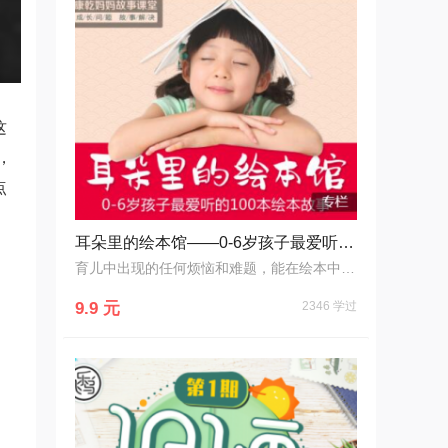
这
，
点
耳朵里的绘本馆——0-6岁孩子最爱听的100本绘本故事
育儿中出现的任何烦恼和难题，能在绘本中得到令人恍然大悟的解答或开窍般的启示！
9.9 元
2346 学过