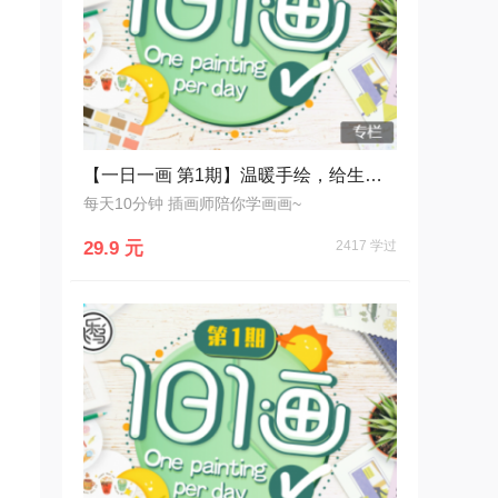
【一日一画 第1期】温暖手绘，给生活写一封情书
每天10分钟 插画师陪你学画画~
29.9 元
2417 学过