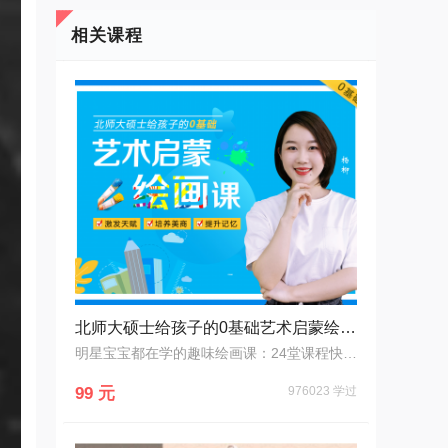
相关课程
北师大硕士给孩子的0基础艺术启蒙绘画课
明星宝宝都在学的趣味绘画课：24堂课程快速提升孩子专注力
99 元
976023 学过