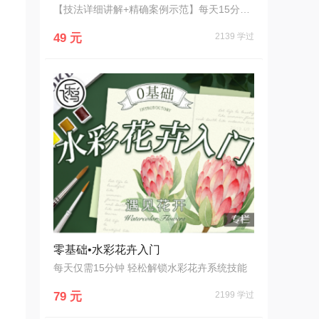
【技法详细讲解+精确案例示范】每天15分钟绘出心情气象！
49 元
2139 学过
零基础•水彩花卉入门
每天仅需15分钟 轻松解锁水彩花卉系统技能
79 元
2199 学过