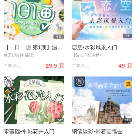
【一日一画 第1期】温暖手绘，给生活写一封情书
恋空•水彩风景入门
每天10分钟 插画
【技法详细讲解+
29.9 元
49 元
2188 学过
2139 学过
零基础•水彩花卉入门
钢笔淡彩•带着画笔去旅行