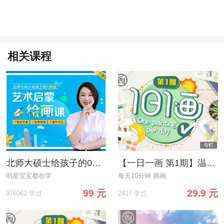
相关课程
北师大硕士给孩子的0基础艺术启蒙绘画课
【一日一画 第1期】温暖手绘，给生活写一封情书
明星宝宝都在学
每天10分钟 插画
99 元
29.9 元
976062 学过
2417 学过