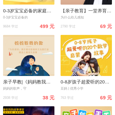
0-3岁宝宝必备的家庭早教启蒙课
【亲子教育】一堂养育课：浓缩全部亲子早教精华
0-3岁宝宝必备的
为什么幼儿感知
499 元
69 元
9684 学过
2790 学过
亲子早教|《妈妈教我的歌》
0-8岁孩子超爱听的20个数学启蒙故事
妈妈的歌声，守
豆妈 | 优秀小学
38 元
69 元
2938 学过
763 学过