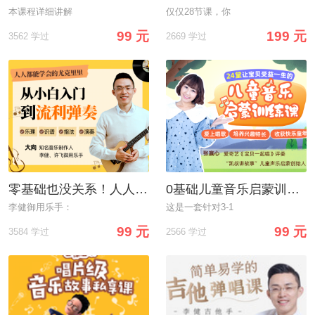
本课程详细讲解
仅仅28节课，你
99 元
199 元
3562 学过
2669 学过
零基础也没关系！人人能学会尤克里里，不走弯路，从小白到流利弹奏
0基础儿童音乐启蒙训练课：适合3-10岁孩子，让宝贝从此爱上唱歌，收获快乐童年！
李健御用乐手：
这是一套针对3-1
99 元
99 元
3584 学过
2566 学过