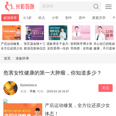
超值推荐
0-3岁
幼儿
小学
初中
高中
家庭共学
个
产后运动修复，
张艺谋金陵十三
逆龄养生千金方-
协和医学博士张
关心自己的私处
全方位还原少女
钗演员形体仪态
女性受用一生的
羽亲授：女性健
健康，不只是体
体态！
导师：14节极简
营养课
康管理课
检一下这么简
体态修炼课，让
单！
首页
/
准备怀孕
你散发独特女人
味
危害女性健康的第一大肿瘤，你知道多少？
liumeinice
关注
来源：
早教
时间：
2018-03-28 10:47
产后运动修复，全方位还原少女
体态！