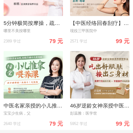
5分钟极简按摩操，疏经排毒/推肉塑脸/应季护理，还你紧致少女脸
【中医经络回春刮疗】一块刮痧板，通经络养气血，让你紧致抗老/焕养美体/全家保健
哪里不美按哪里
现役三甲医院中
79 元
99 元
2389 学过
2571 学过
中医名家亲授的小儿推拿：轻松告别常见病，孩子睡得稳、长高个、吃饭香
46岁逆龄女神亲授中医养颜塑形法：吃出好肌肤，按出S身材！
宝宝少生病，父
彭温雅：医学世
79 元
99 元
2640 学过
5952 学过