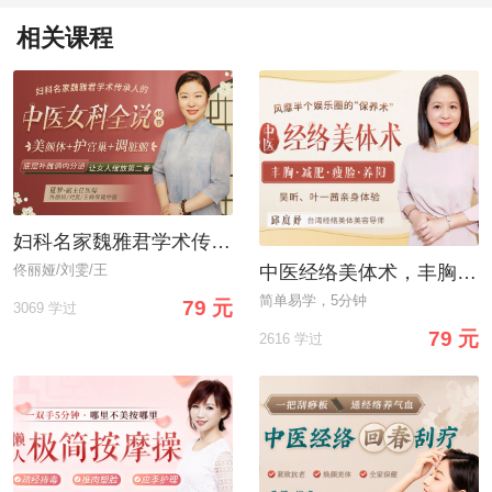
相关课程
妇科名家魏雅君学术传承人：中医女科全说，美颜体+护宫巢+调脏腑，让你绽放第二春
佟丽娅/刘雯/王
中医经络美体术，丰胸·减肥·瘦脸·养阳，让你从头到脚美个够！
简单易学，5分钟
79 元
3069 学过
79 元
2616 学过