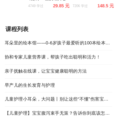
故事（第二辑）
29.85 元
148.5 元
4749 学过
7206 学过
课程列表
耳朵里的绘本馆——0-6岁孩子最爱听的100本绘本故事
协和专家儿童营养课，帮孩子吃出聪明和活力！
亲子抚触在线课，让宝宝健康聪明的方法
早产儿的生长发育与护理
儿童护理小耳朵，大问题丨别让这些“不懂”伤害宝宝的耳朵！
【儿童护理】宝宝腹泻束手无策？告诉你到底该怎么治！