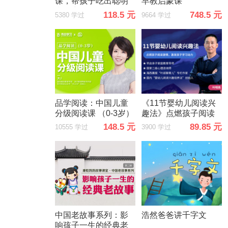
课，帮孩子吃出聪明
早教启蒙课
和活力！
118.5 元
748.5 元
5380 学过
9664 学过
品学阅读：中国儿童
《11节婴幼儿阅读兴
分级阅读课 （0-3岁）
趣法》点燃孩子阅读
激情，激发孩子学习
148.5 元
89.85 元
10555 学过
3900 学过
动力
中国老故事系列：影
浩然爸爸讲千字文
响孩子一生的经典老