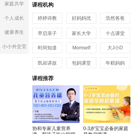
家庭共学
课程机构
个人成长
婷婷诗教
好妈妈优
浩然爸爸
健康养生
早启亲子
家长大学
十点课堂
小小外交官
时间知道
Momself
大J小D
凯叔讲故
包妈课堂
年糕妈妈
课程推荐
协和专家儿童营养
0-3岁宝宝必备的家庭