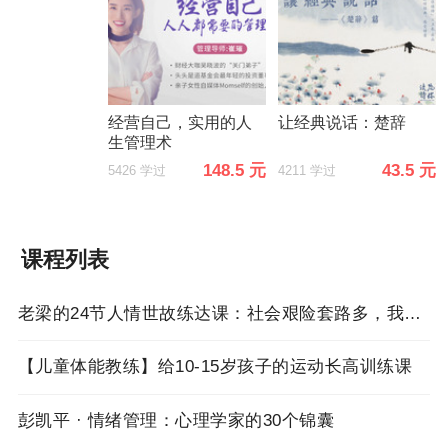
经营自己，实用的人
让经典说话：楚辞
生管理术
148.5 元
43.5 元
5426 学过
4211 学过
课程列表
老梁的24节人情世故练达课：社会艰险套路多，我帮你来击破！
【儿童体能教练】给10-15岁孩子的运动长高训练课
彭凯平 · 情绪管理：心理学家的30个锦囊