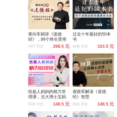
黄向军精讲《道德
过去十年最好的50本
经》，99个终生受用
书
的大智慧
298.5 元
103.5 元
7477 学过
6546 学过
给超人妈妈的精力管
谢路军解读《道德
理课，北大博士宝妈
经》智慧
教你告别忙乱差，事
148.5 元
148.5 元
5534 学过
6501 学过
业家庭两不误