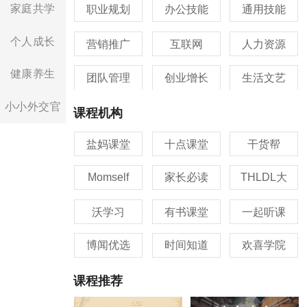
家庭共学
职业规划
办公技能
通用技能
个人成长
营销推广
互联网
人力资源
健康养生
团队管理
创业增长
生活文艺
小小外交官
课程机构
盐妈课堂
十点课堂
干货帮
Momself
家长必读
THLDL大
沃学习
有书课堂
一起听课
博闻优选
时间知道
欢喜学院
课程推荐