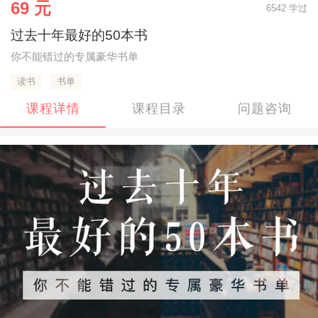
69 元
6542 学过
过去十年最好的50本书
你不能错过的专属豪华书单
读书
书单
课程详情
课程目录
问题咨询