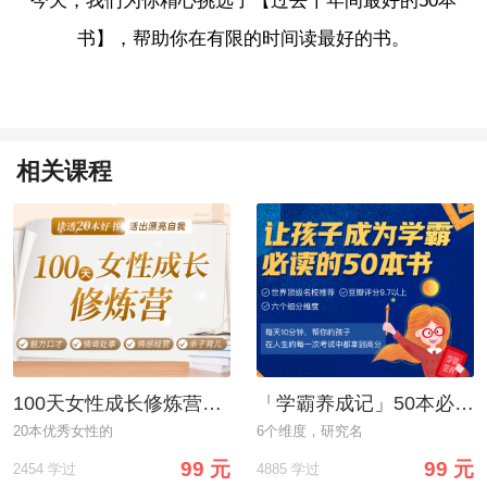
今天，我们为你精心挑选了【过去十年间最好的50本
书】，帮助你在有限的时间读最好的书。
相关课程
100天女性成长修炼营：每天15分钟，成为高情商/会处事/有底气的优秀女子
「学霸养成记」50本必读书单：通关考试、综合提升、理解生活
20本优秀女性的
6个维度，研究名
99 元
99 元
2454 学过
4885 学过