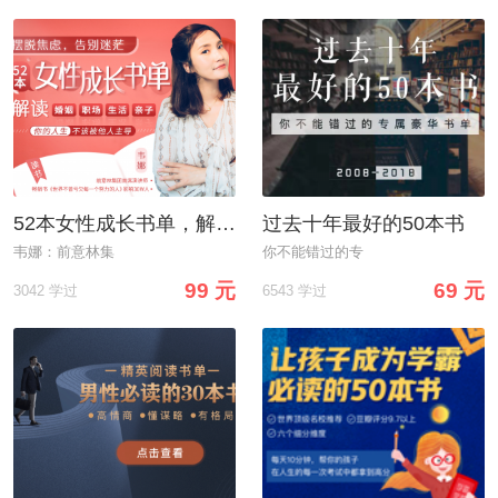
52本女性成长书单，解读婚姻、职场、生活、亲子，带你摆脱焦虑，告别迷茫！
过去十年最好的50本书
韦娜：前意林集
你不能错过的专
99 元
69 元
3042 学过
6543 学过