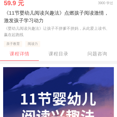
59.9 元
3900 学过
《11节婴幼儿阅读兴趣法》点燃孩子阅读激情，
激发孩子学习动力
《婴幼儿阅读兴趣法》让孩子不拼爹不拼妈，从此爱上读书、
赢在起跑线
亲子教育
阅读力
课程详情
课程目录
问题咨询