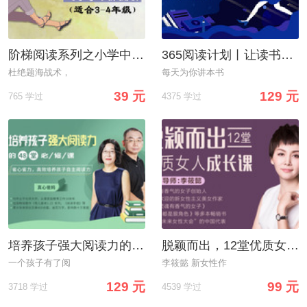
阶梯阅读系列之小学中阶阅读
365阅读计划丨让读书成为你的生活方式
杜绝题海战术，
每天为你讲本书
39 元
129 元
765 学过
4375 学过
培养孩子强大阅读力的48堂必修课
脱颖而出，12堂优质女人成长课
一个孩子有了阅
李筱懿 新女性作
129 元
99 元
3718 学过
4539 学过