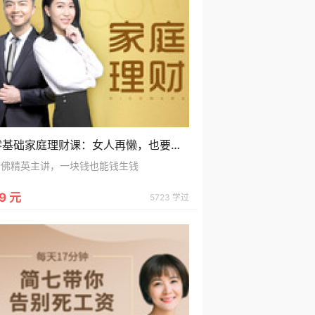
零基础家庭理财课：女人再懒，也要把家里的钱管好
哈佛精英主讲，一块钱也能钱生钱
9 元
5723 学过