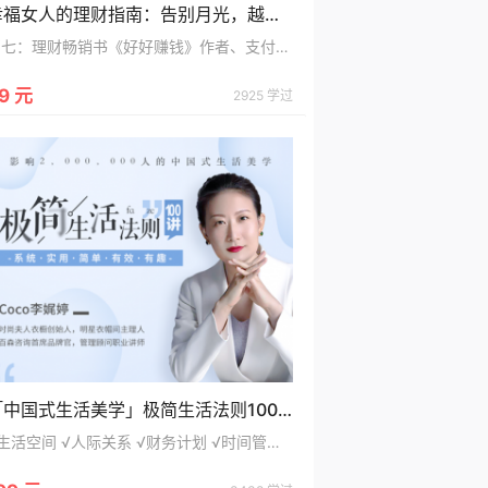
幸福女人的理财指南：告别月光，越花钱越有钱！
简七：理财畅销书《好好赚钱》作者、支付宝、招商银行特邀明星理财讲师
9 元
2925 学过
「中国式生活美学」极简生活法则100讲
√生活空间 √人际关系 √财务计划 √时间管理 √个人成长