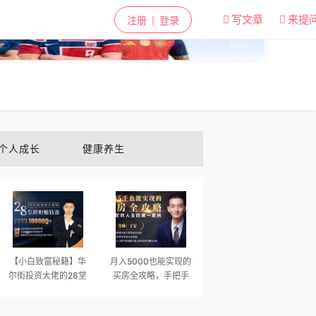
✕
写文章
来提
注册
登录
|
个人成长
健康养生
【小白致富秘籍】华
月入5000也能实现的
尔街投资大佬的28堂
买房全攻略，手把手
理财赚钱课
教你买对人生第一套
房