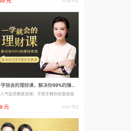
99 元
3438 学过
一学就会的理财课，解决你99%的赚钱难题
超人气投资教练张殚，手把手教你财富增值
9 元
3243 学过