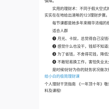
保障。
实用的理财术：不同于假大空式的
实实在在地给出清晰的123理财步骤
每节课都是她多年来精华浓缩的极简
适合人群
❶ 月光、卡奴，总觉得自己没钱
❷ 感觉什么也没干，钱却不知道
❸ 为了省钱，不舍得花钱，降低
❹ 不敢轻易换工作，害怕失业太
是时候!好好为你的财务状况做次
给小白的极简理财课
个人理财干货指南 《一年顶十年》
料及课程!