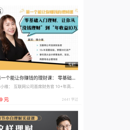
第一个能让你赚钱的理财课： 零基础入门理财，让你从“没钱理财”到“年收益10万”
维小维： 互联网公司首席财务官 10+年高管经验，掌管20亿资产 曾任四大会计师事务所、宝洁、网易等名企管理层
9 元
2441 学过