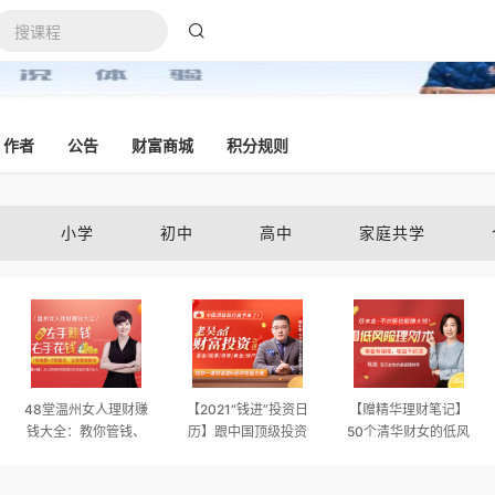
作者
公告
财富商城
积分规则
小学
初中
高中
家庭共学
48堂温州女人理财赚
【2021“钱进”投资日
【赠精华理财笔记】
钱大全：教你管钱、
历】跟中国顶级投资
50个清华财女的低风
花钱、赚钱，变身“财
大佬学理财，28天学
险理财大全，每天10
女”!
会花对钱，用钱生钱
分钟，理出一套学区