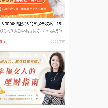
月入3000也能实现的买房全攻略：18堂课手把手教你轻松筹到钱，买对人生第一套房
升级你的购房思维&购房技巧，Get最实用的房产投资策略，一套普通人也适用的买房攻略，从0-1房产投资践行者，每年固定买入一套房，在桃桃老师的指导下，上万名学员都实现了财富自由。
9 元
3006 学过