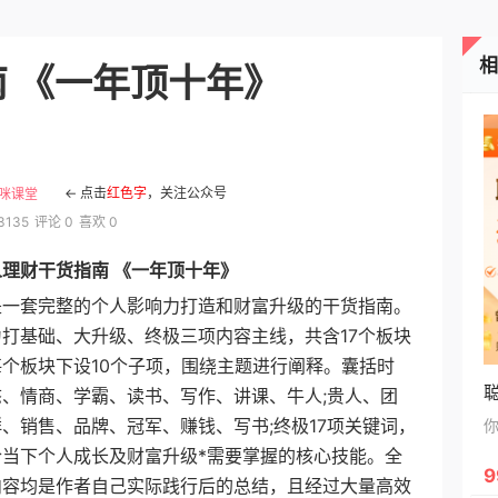
房！
 《一年顶十年》
← 点击
红色字
，关注公众号
咪课堂
3135
评论 0
喜欢 0
人理财干货指南 《一年顶十年》
套完整的个人影响力打造和财富升级的干货指南。
打基础、大升级、终极三项内容主线，共含17个板块
个板块下设10个子项，围绕主题进行阐释。囊括时
态、情商、学霸、读书、写作、讲课、牛人;贵人、团
、销售、品牌、冠军、赚钱、写书;终极17项关键词，
合当下个人成长及财富升级*需要掌握的核心技能。全
9
内容均是作者自己实际践行后的总结，且经过大量高效