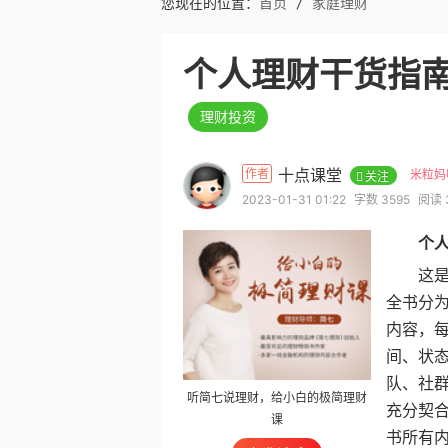
您现在的位置：
首页
/
家庭理财
个人理财干货指南
理财投资
十点课堂
作者
米粒妈
关注
2023-01-31 01:22
字数 3595
阅读 
个
这是一
全书分为
内容，每
间、状
队、社群
听简七说理财，给小白的极简理财
充分契
课
书所有